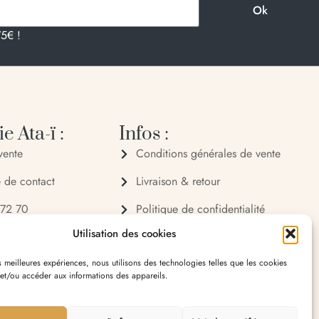
75€ !
e Ata-ï :
Infos :
vente
Conditions générales de vente
e de contact
Livraison & retour
 72 70
Politique de confidentialité
Utilisation des cookies
 32 65
Mentions légales
es meilleures expériences, nous utilisons des technologies telles que les cookies
village 20119 Bastelica
 et/ou accéder aux informations des appareils.