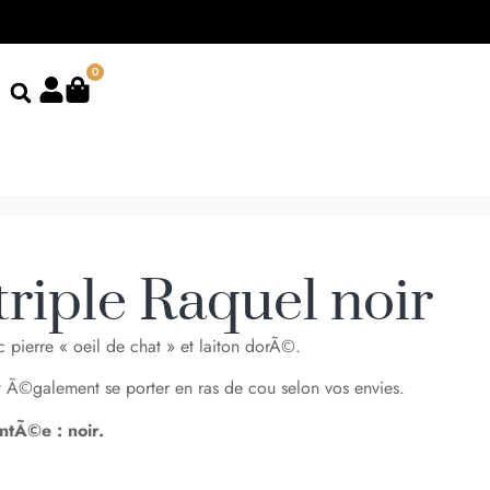
0
triple Raquel noir
c pierre « oeil de chat » et laiton dorÃ©.
ut Ã©galement se porter en ras de cou selon vos envies.
ntÃ©e : noir.