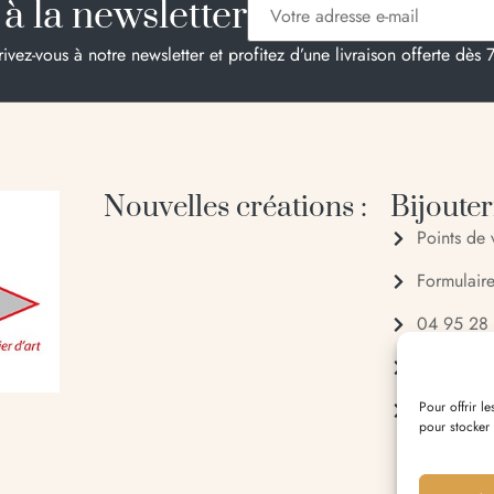
à la newsletter
rivez-vous à notre newsletter et profitez d’une livraison offerte dès 
Nouvelles créations :
Bijouteri
Points de 
Formulair
04 95 28
06 20 88
Pour offrir l
Entrée du 
pour stocker