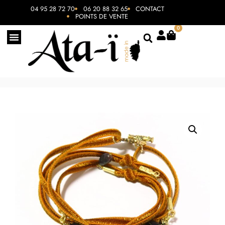
04 95 28 72 70
06 20 88 32 65
CONTACT
POINTS DE VENTE
0