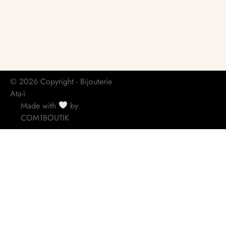
© 2026 Copyright - Bijouterie
Ata-ï
Made with
by
COM1BOUTIK