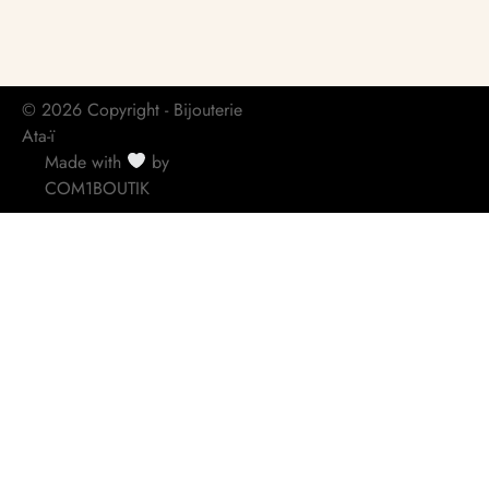
© 2026 Copyright - Bijouterie
Ata-ï
Made with
by
COM1BOUTIK