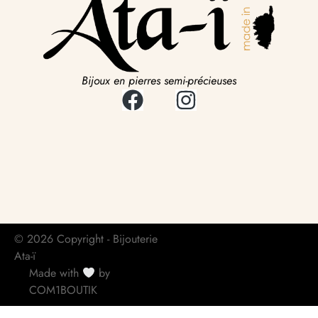
Bijoux en pierres semi-précieuses
© 2026 Copyright - Bijouterie
Ata-ï
Made with
by
COM1BOUTIK