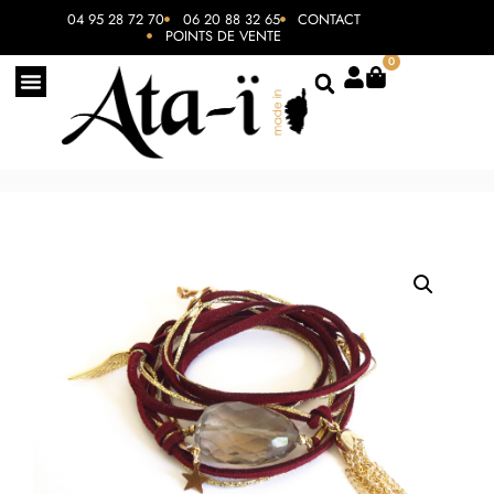
04 95 28 72 70
06 20 88 32 65
CONTACT
POINTS DE VENTE
0