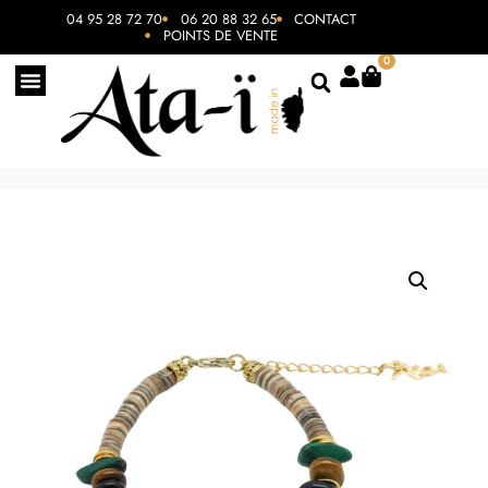
04 95 28 72 70
06 20 88 32 65
CONTACT
POINTS DE VENTE
0