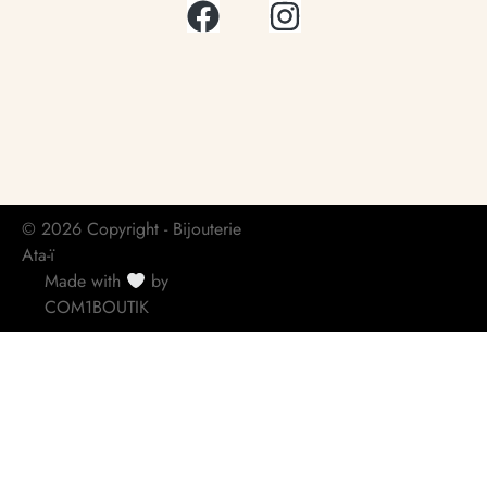
© 2026 Copyright - Bijouterie
Ata-ï
Made with
by
COM1BOUTIK