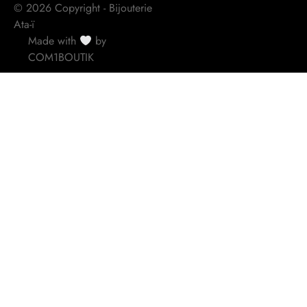
© 2026 Copyright - Bijouterie
Ata-ï
Made with
by
COM1BOUTIK