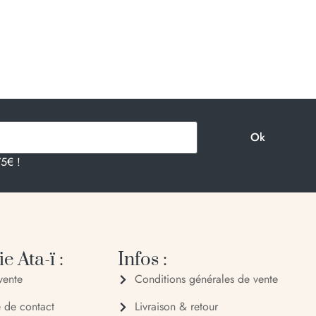
75€ !
e Ata-ï :
Infos :
vente
Conditions générales de vente
e de contact
Livraison & retour