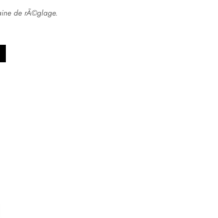
aine de rÃ©glage.