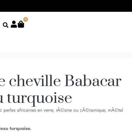
0
e cheville Babacar
u turquoise
c perles africaines en verre, rÃ©sine ou cÃ©ramique, mÃ©tal
eau turquoise.