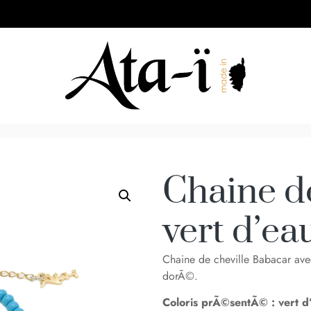
Chaine d
vert d’ea
Chaine de cheville Babacar ave
dorÃ©.
Coloris prÃ©sentÃ© : vert d’