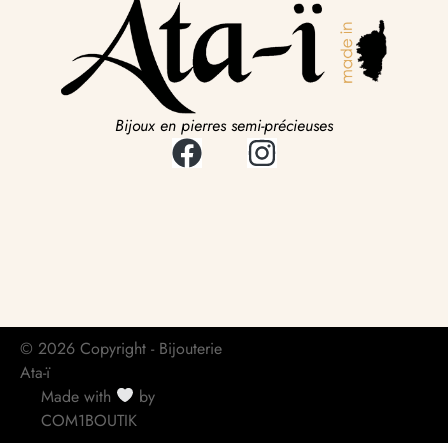
Bijoux en pierres semi-précieuses
© 2026 Copyright - Bijouterie
Ata-ï
Made with
by
COM1BOUTIK