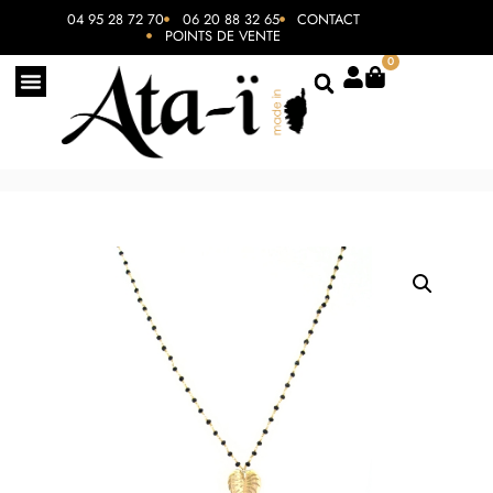
04 95 28 72 70
06 20 88 32 65
CONTACT
POINTS DE VENTE
0