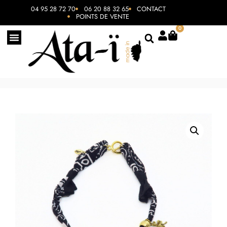
04 95 28 72 70
06 20 88 32 65
CONTACT
POINTS DE VENTE
0