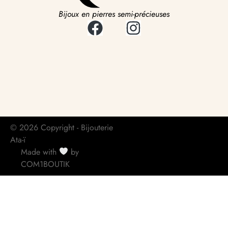
Bijoux en pierres semi-précieuses
© 2026 Copyright - Bijouterie
Ata-ï
Made with
by
COM1BOUTIK