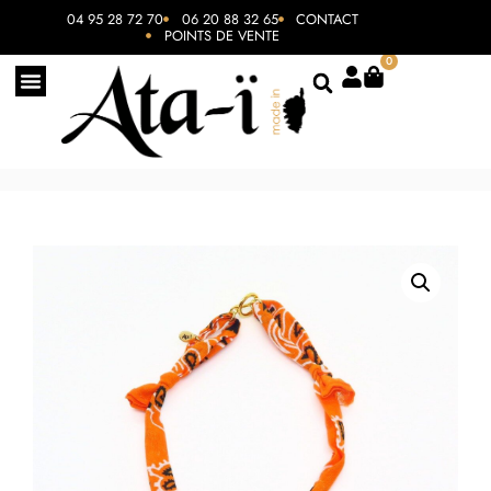
04 95 28 72 70
06 20 88 32 65
CONTACT
POINTS DE VENTE
0