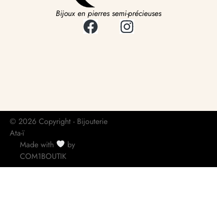
Bijoux en pierres semi-précieuses
© 2026 Copyright - Bijouterie
Ata-ï
Made with
by
COM1BOUTIK