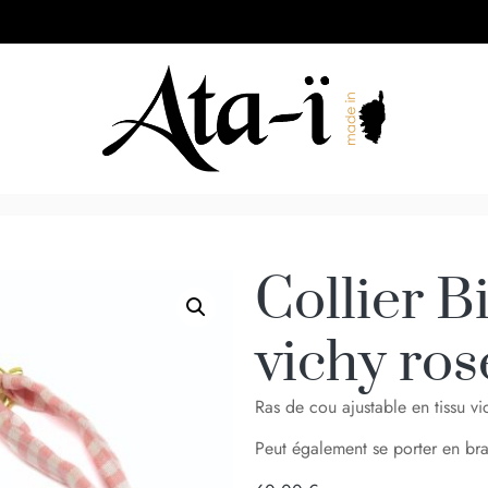
Collier Bi
vichy ros
Ras de cou ajustable en tissu v
Peut également se porter en bra