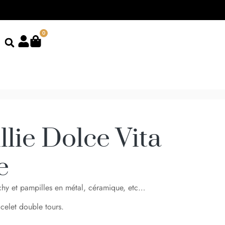
0
llie Dolce Vita
e
ichy et pampilles en métal, céramique, etc…
celet double tours.