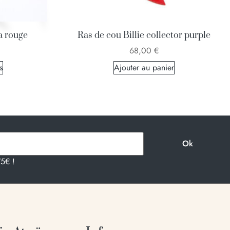
a rouge
Ras de cou Billie collector purple
68,00
€
s
Ajouter au panier
75€ !