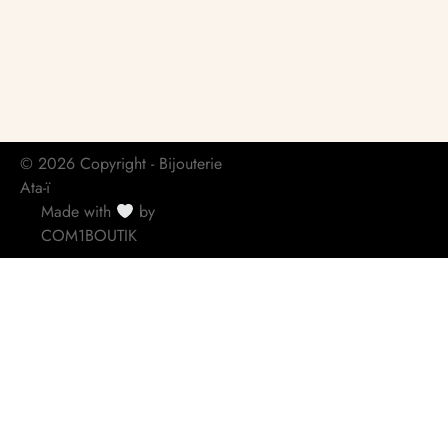
© 2026 Copyright - Bijouterie
Ata-ï
Made with
by
COM1BOUTIK