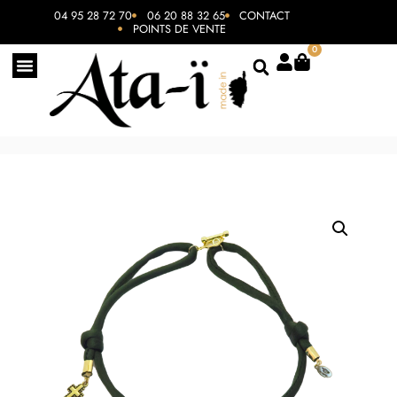
04 95 28 72 70
06 20 88 32 65
CONTACT
POINTS DE VENTE
0