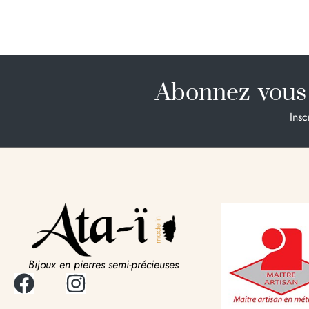
Abonnez-vous 
Insc
Bijoux en pierres semi-précieuses