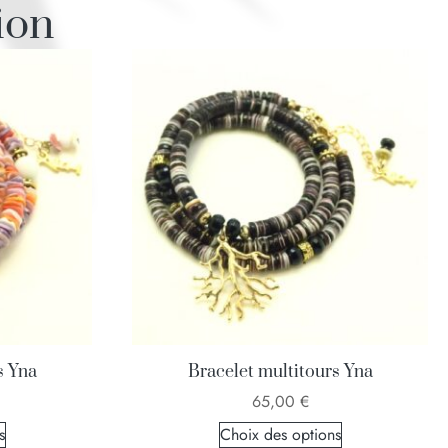
ion
s Yna
Bracelet multitours Yna
65,00
€
s
Choix des options