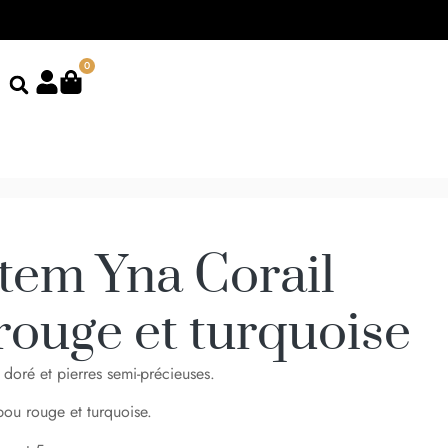
0
otem Yna Corail
ouge et turquoise
 doré et pierres semi-précieuses.
bou rouge et turquoise.