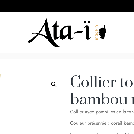
Collier t
bambou r
Collier avec pampilles en laiton
Couleur présentée : corail bam