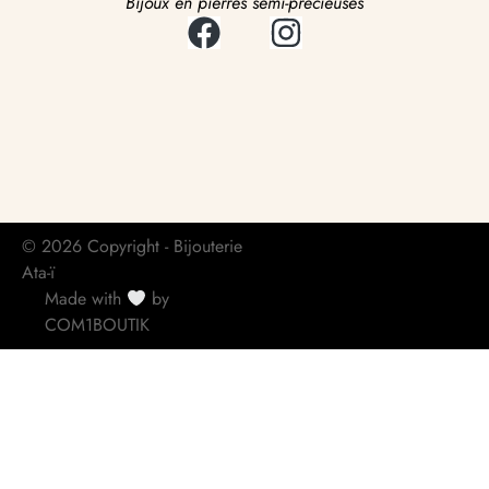
Bijoux en pierres semi-précieuses
© 2026 Copyright - Bijouterie
Ata-ï
Made with
by
COM1BOUTIK