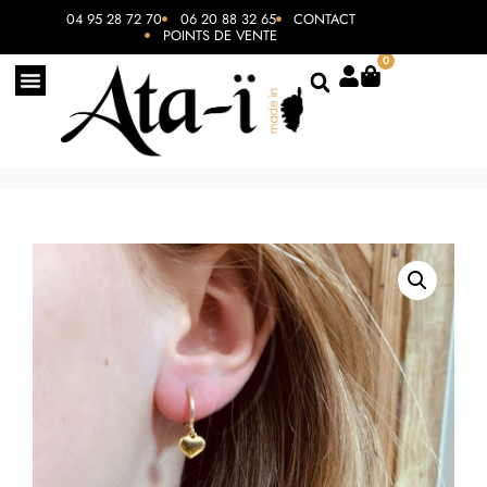
04 95 28 72 70
06 20 88 32 65
CONTACT
POINTS DE VENTE
0