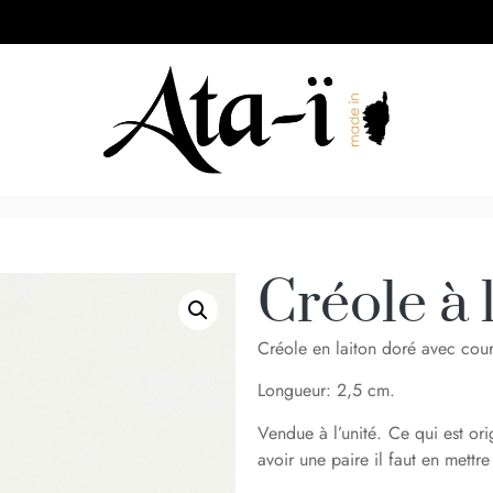
Créole à 
Créole en laiton doré avec cou
Longueur: 2,5 cm.
Vendue à l’unité. Ce qui est ori
avoir une paire il faut en mettre