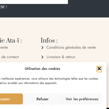
75€ !
e Ata-ï :
Infos :
vente
Conditions générales de vente
e de contact
Livraison & retour
 72 70
Politique de confidentialité
Utilisation des cookies
 32 65
Mentions légales
es meilleures expériences, nous utilisons des technologies telles que les cookies
 et/ou accéder aux informations des appareils.
village 20119 Bastelica
cepter
Refuser
Voir les préférences