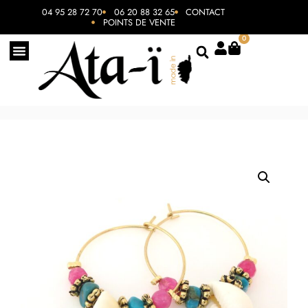
04 95 28 72 70
06 20 88 32 65
CONTACT
POINTS DE VENTE
0