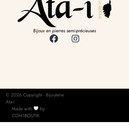
Bijoux en pierres semi-précieuses
© 2026 Copyright - Bijouterie
Ata-ï
Made with
by
COM1BOUTIK