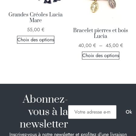
Grandes Créoles Lucia
Mare
55,00
€
Bracelet pierres et bois
Lucia
Choix des options
40,00
€
–
45,00
€
Choix des options
Abonnez-
vous à la
newsletter
Inscrivez-vous à notre newsletter et profitez d’une livraison