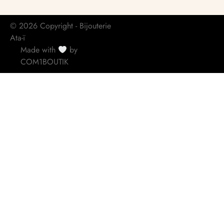
© 2026 Copyright - Bijouterie
Ata-ï
Made with
by
COM1BOUTIK