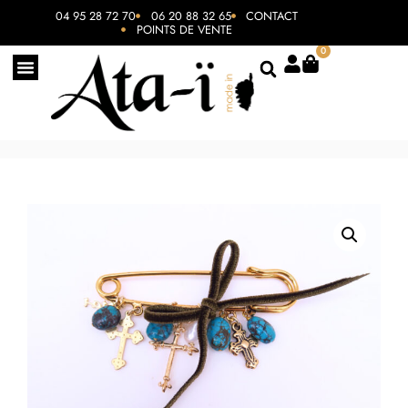
04 95 28 72 70
06 20 88 32 65
CONTACT
POINTS DE VENTE
0