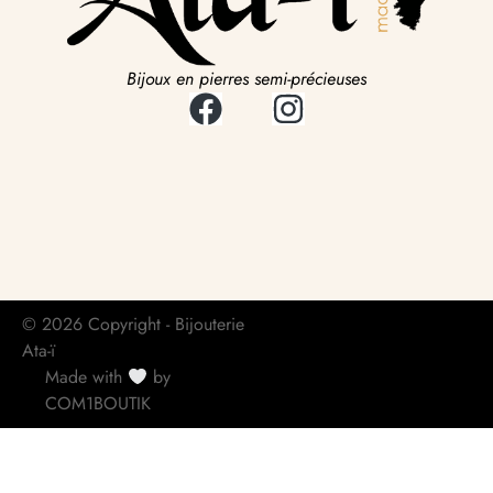
Bijoux en pierres semi-précieuses
© 2026 Copyright - Bijouterie
Ata-ï
Made with
by
COM1BOUTIK