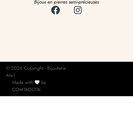
Bijoux en pierres semi-précieuses
© 2026 Copyright - Bijouterie
Ata-ï
Made with
by
COM1BOUTIK