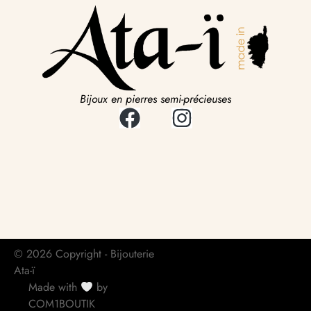
Bijoux en pierres semi-précieuses
© 2026 Copyright - Bijouterie
Ata-ï
Made with
by
COM1BOUTIK