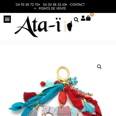
04 95 28 72 70
06 20 88 32 65
CONTACT
POINTS DE VENTE
0