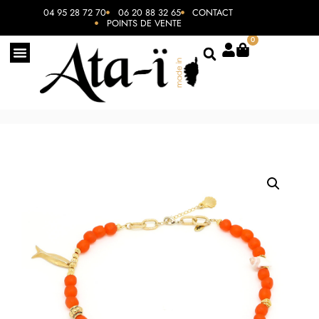
04 95 28 72 70
06 20 88 32 65
CONTACT
POINTS DE VENTE
0