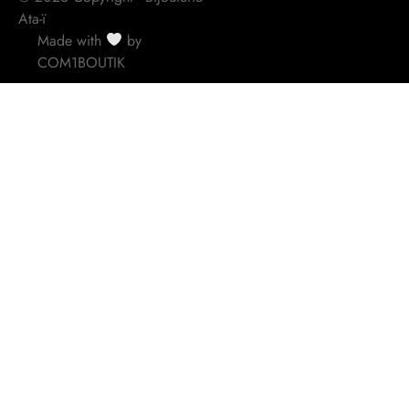
Ata-ï
Made with
by
COM1BOUTIK