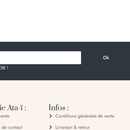
75€ !
e Ata-ï :
Infos :
vente
Conditions générales de vente
e de contact
Livraison & retour