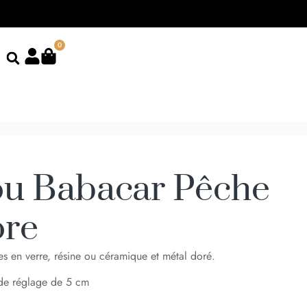
0
ou Babacar Pêche
ore
es en verre, résine ou céramique et métal doré.
de réglage de 5 cm