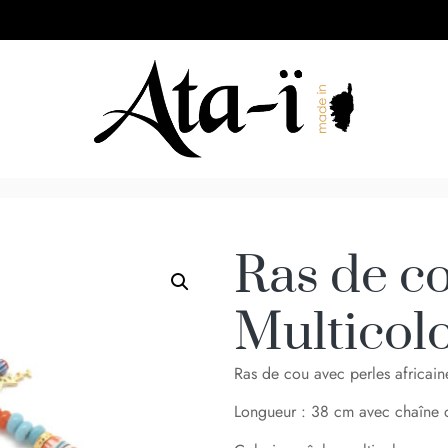
Ras de c
Multicol
Ras de cou avec perles africain
Longueur : 38 cm avec chaîne 