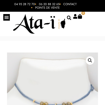
04 95 28 72 70
06 20 88 32 65
CONTACT
POINTS DE VENTE
0