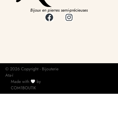
Bijoux en pierres semi-précieuses
© 2026 Copyright - Bijouterie
Ata-ï
Made with
by
COM1BOUTIK