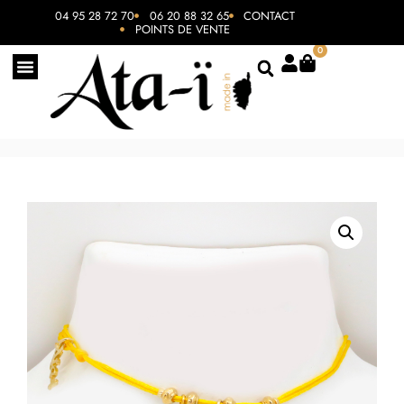
04 95 28 72 70
06 20 88 32 65
CONTACT
POINTS DE VENTE
0