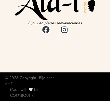
Bijoux en pierres semi-précieuses
© 2026 Copyright - Bijouterie
Ata-ï
Made with
by
COM1BOUTIK