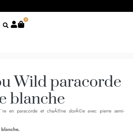
0
ou Wild paracorde
te blanche
Ã¨re en paracorde et chaÃ®ne dorÃ©e avec pierre semi-
 blanche.