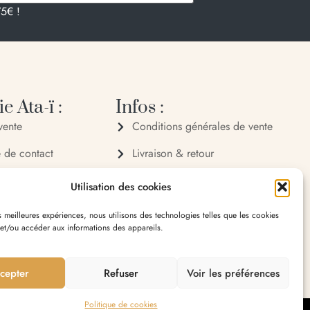
75€ !
e Ata-ï :
Infos :
vente
Conditions générales de vente
e de contact
Livraison & retour
 72 70
Politique de confidentialité
Utilisation des cookies
 32 65
Mentions légales
es meilleures expériences, nous utilisons des technologies telles que les cookies
 et/ou accéder aux informations des appareils.
village 20119 Bastelica
cepter
Refuser
Voir les préférences
Politique de cookies