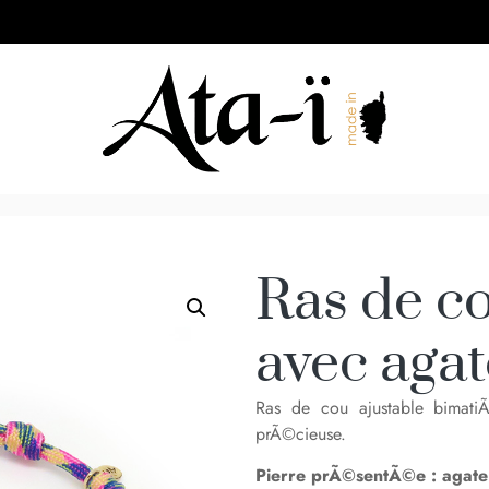
Ras de c
avec aga
Ras de cou ajustable bimati
prÃ©cieuse.
Pierre prÃ©sentÃ©e :
agate