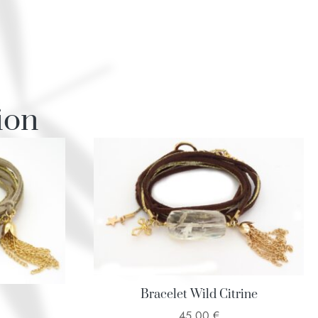
ion
Bracelet Wild Citrine
45,00
€