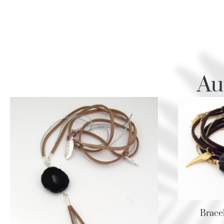
Au
Brace