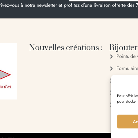
rivez-vous à notre newsletter et profitez d’une livraison offerte dès 
Nouvelles créations :
Bijouteri
Points de 
Formulair
04 95 28
06 20 88
Pour offrir l
pour stocker
Entrée du 
Ac