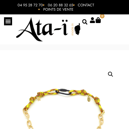
04 95 28 72 70
06 20 88 32 65
CONTACT
POINTS DE VENTE
0