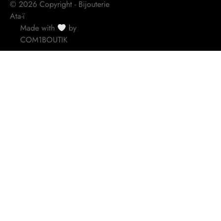
© 2026 Copyright - Bijouterie
Ata-ï
Made with
by
COM1BOUTIK