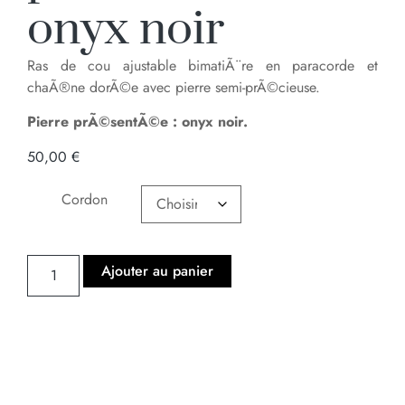
onyx noir
Ras de cou ajustable bimatiÃ¨re en paracorde et
chaÃ®ne dorÃ©e avec pierre semi-prÃ©cieuse.
Pierre prÃ©sentÃ©e :
onyx noir.
50,00
€
Cordon
Ajouter au panier