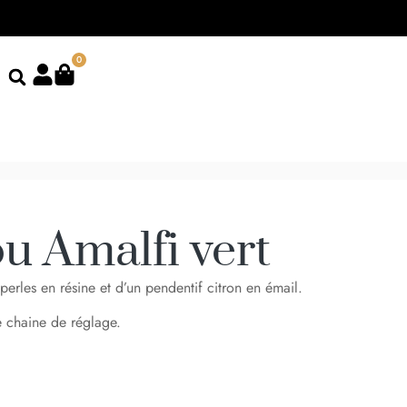
0
u Amalfi vert
erles en résine et d’un pendentif citron en émail.
 chaine de réglage.