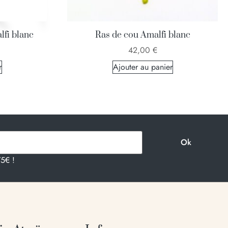
lfi blanc
Ras de cou Amalfi blanc
42,00
€
r
Ajouter au panier
75€ !