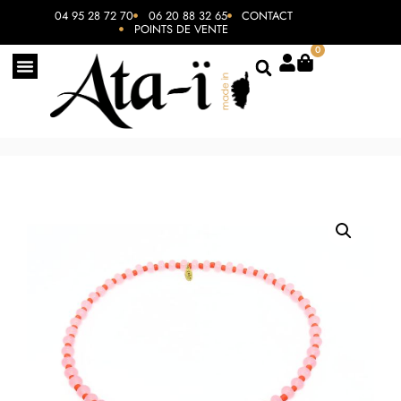
04 95 28 72 70
06 20 88 32 65
CONTACT
POINTS DE VENTE
0