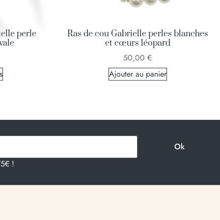
elle perle
Ras de cou Gabrielle perles blanches
vale
et cœurs léopard
50,00
€
s
Ajouter au panier
75€ !