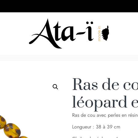
Ras de co
léopard e
Ras de cou avec perles en résine
Longueur : 38 à 39 cm