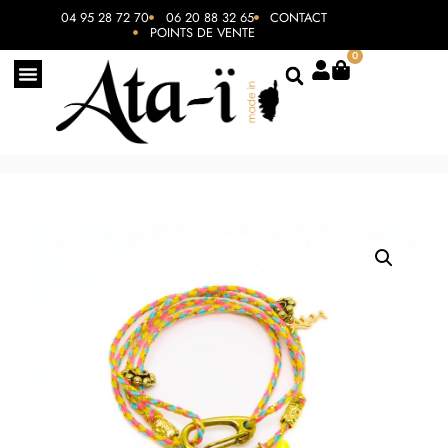
04 95 28 72 70
06 20 88 32 65
CONTACT
POINTS DE VENTE
0