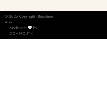
© 2026 Copyright - Bijouterie
Ata-ï
Made with
by
COM1BOUTIK