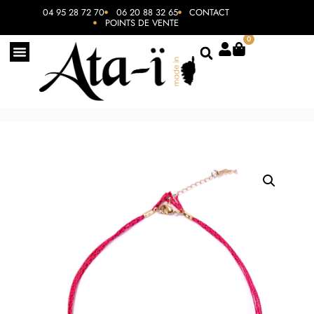
04 95 28 72 70
06 20 88 32 65
CONTACT
POINTS DE VENTE
0