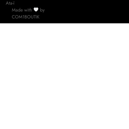
Ata-ï
Made with
by
COM1BOUTIK