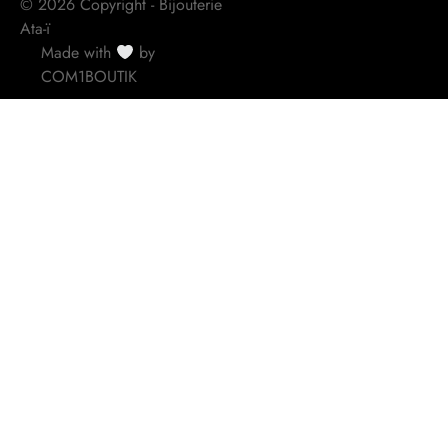
© 2026 Copyright - Bijouterie
Ata-ï
Made with
by
COM1BOUTIK