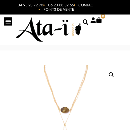
04 95 28 72 70
06 20 88 32 65
CONTACT
POINTS DE VENTE
0