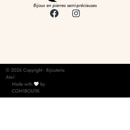
Bijoux en pierres semi-précieuses
© 2026 Copyright - Bijouterie
Ata-ï
Made with
by
COM1BOUTIK