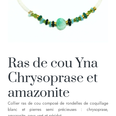
Ras de cou Yna
Chrysoprase et
amazonite
Collier ras de cou composé de rondelles de coquillage
blanc et pierres semi précieuses : chrysoprase,
amazonite, onyx vert et péridot.