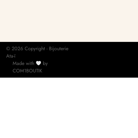
© 2026 Copyright - Bijouterie
Ata-ï
Made with
by
COM1BOUTIK