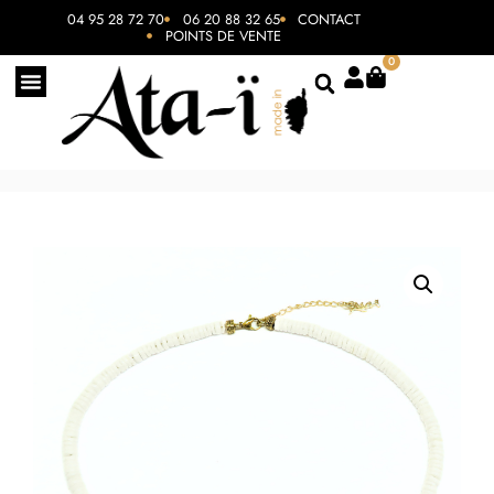
04 95 28 72 70
06 20 88 32 65
CONTACT
POINTS DE VENTE
0