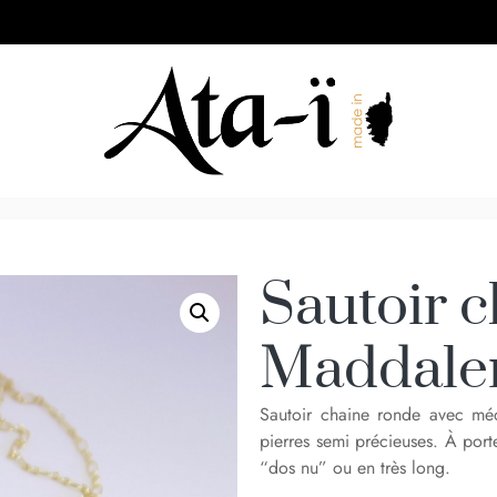
Sautoir 
Maddale
Sautoir chaine ronde avec mé
pierres semi précieuses. À
porte
“dos nu” ou en très long.