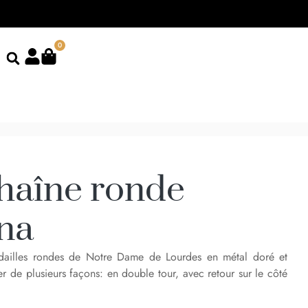
0
chaîne ronde
na
dailles rondes de Notre Dame de Lourdes en métal doré et
r de plusieurs façons: en double tour, avec retour sur le côté