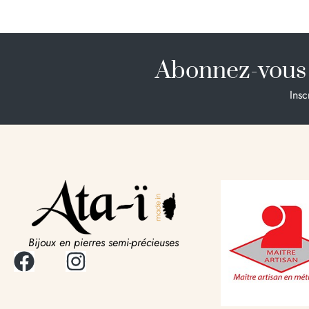
Abonnez-vous 
Insc
Bijoux en pierres semi-précieuses