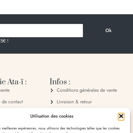
75€ !
e Ata-ï :
Infos :
vente
Conditions générales de vente
e de contact
Livraison & retour
 72 70
Politique de confidentialité
Utilisation des cookies
 32 65
Mentions légales
es meilleures expériences, nous utilisons des technologies telles que les cookies