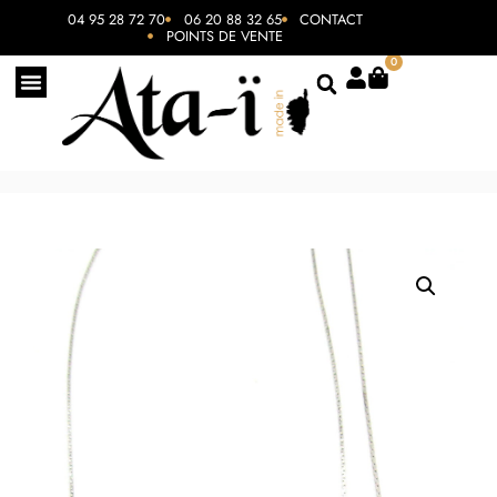
04 95 28 72 70
06 20 88 32 65
CONTACT
POINTS DE VENTE
0