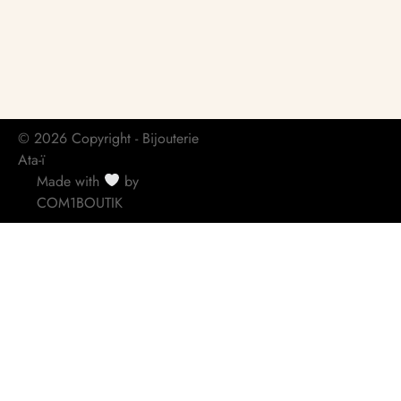
© 2026 Copyright - Bijouterie
Ata-ï
Made with
by
COM1BOUTIK