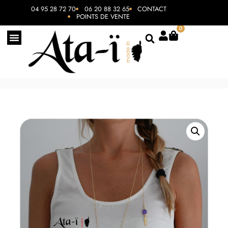
04 95 28 72 70
06 20 88 32 65
CONTACT
POINTS DE VENTE
0