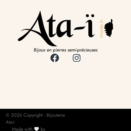
Bijoux en pierres semi-précieuses
© 2026 Copyright - Bijouterie
Ata-ï
Made with
by