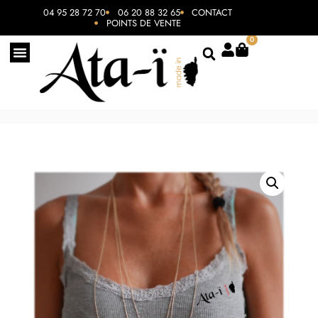
04 95 28 72 70
06 20 88 32 65
CONTACT
POINTS DE VENTE
0