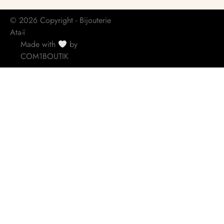
© 2026 Copyright - Bijouterie
Ata-ï
Made with
by
COM1BOUTIK