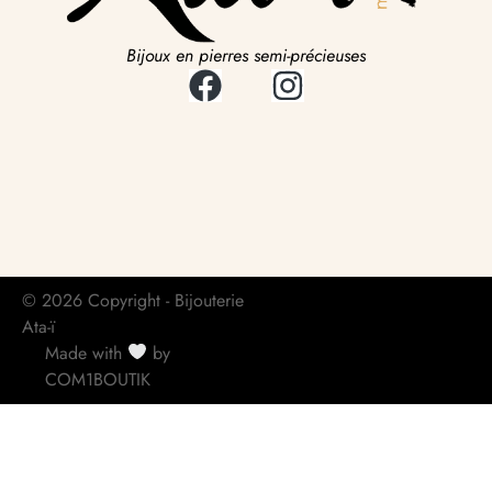
Bijoux en pierres semi-précieuses
© 2026 Copyright - Bijouterie
Ata-ï
Made with
by
COM1BOUTIK