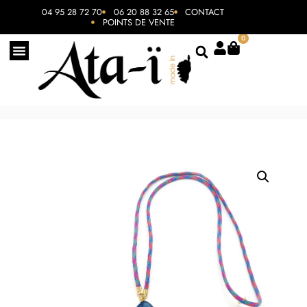
04 95 28 72 70
06 20 88 32 65
CONTACT
POINTS DE VENTE
0