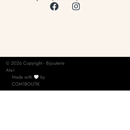
© 2026 Copyright - Bijouterie
Ata-ï
Made with
by
COM1BOUTIK