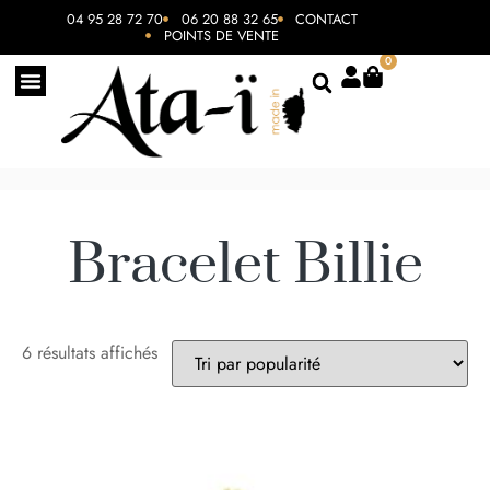
04 95 28 72 70
06 20 88 32 65
CONTACT
POINTS DE VENTE
0
Bracelet Billie
6 résultats affichés