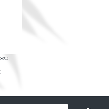
coeur
r