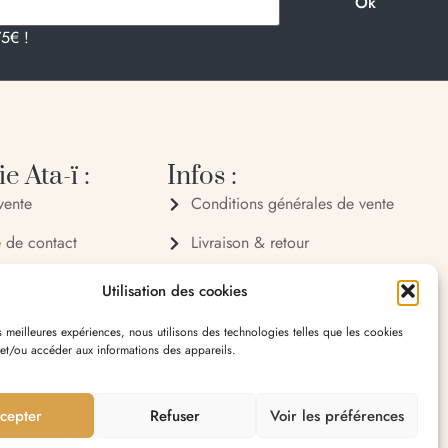
75€ !
e Ata-ï :
Infos :
vente
Conditions générales de vente
e de contact
Livraison & retour
 72 70
Politique de confidentialité
Utilisation des cookies
 32 65
Mentions légales
es meilleures expériences, nous utilisons des technologies telles que les cookies
 et/ou accéder aux informations des appareils.
village 20119 Bastelica
cepter
Refuser
Voir les préférences