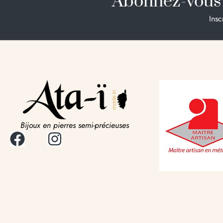
Abonnez-vous 
Insc
Bijoux en pierres semi-précieuses