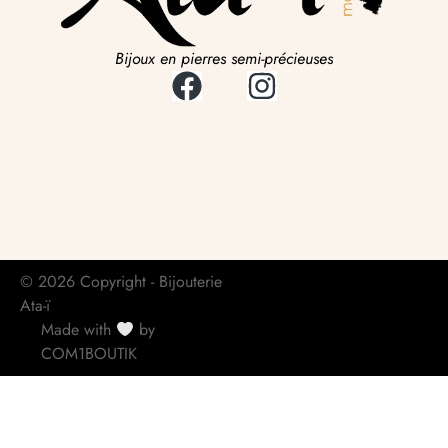
Bijoux en pierres semi-précieuses
© 2026 Copyright - Bijouterie
Ata-ï
Made with
by
COM1BOUTIK