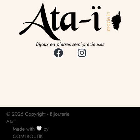
Bijoux en pierres semi-précieuses
© 2026 Copyright - Bijouterie
Ata-ï
Made with
by
COM1BOUTIK