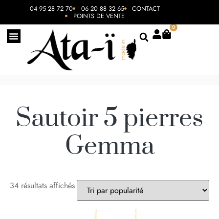
04 95 28 72 70
06 20 88 32 65
CONTACT
POINTS DE VENTE
0
Sautoir 5 pierres
Gemma
34 résultats affichés