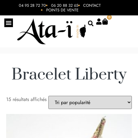
04 95 28 72 70
06 20 88 32 65
CONTACT
POINTS DE VENTE
0
Bracelet Liberty
15 résultats affichés