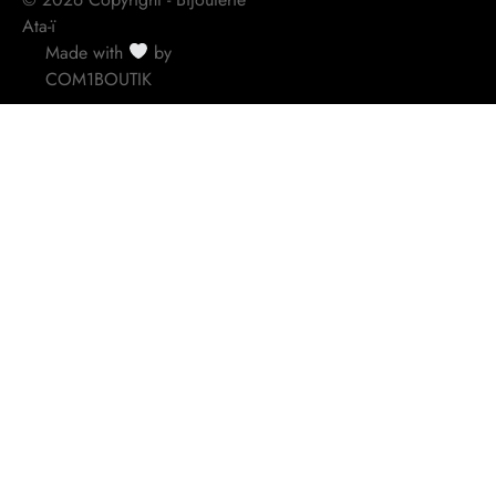
Ata-ï
Made with
by
COM1BOUTIK