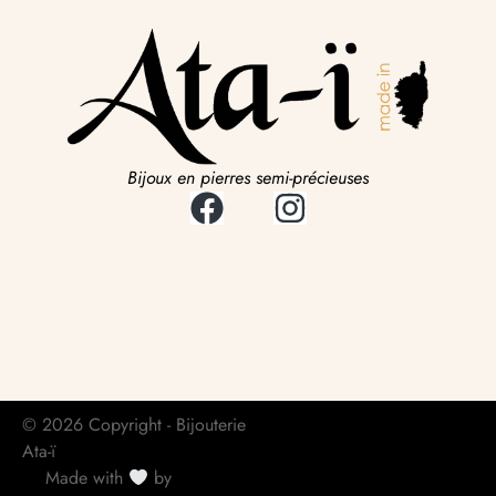
Bijoux en pierres semi-précieuses
© 2026 Copyright - Bijouterie
Ata-ï
Made with
by