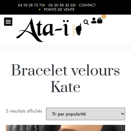
04 95 28 72 70
06 20 88 32 65
CONTACT
POINTS DE VENTE
0
Bracelet velours
Kate
5 résultats affichés