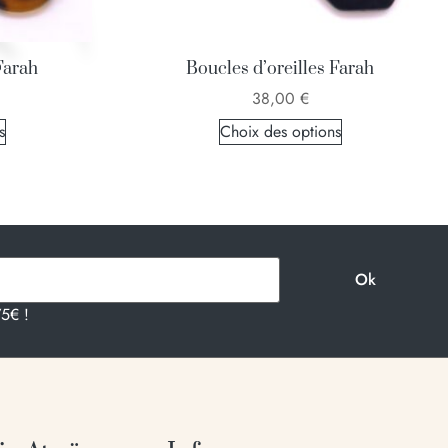
Farah
Boucles d’oreilles Farah
38,00
€
s
Choix des options
75€ !