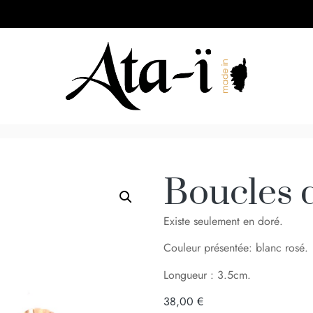
Boucles d
Existe seulement en doré.
Couleur présentée: blanc rosé.
Longueur : 3.5cm.
38,00
€