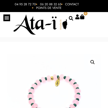
04 95 28 72 70
06 20 88 32 65
CONTACT
POINTS DE VENTE
0