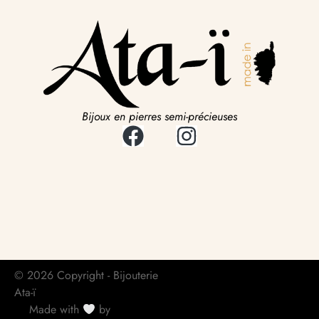
Bijoux en pierres semi-précieuses
© 2026 Copyright - Bijouterie
Ata-ï
Made with
by