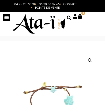
04 95 28 72 70
06 20 88 32 65
CONTACT
POINTS DE VENTE
0