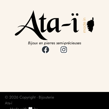
Bijoux en pierres semi-précieuses
© 2026 Copyright - Bijouterie
Ata-ï
Made with
by