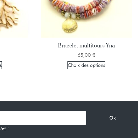
Bracelet multitours Yna
65,00
€
s
Choix des options
75€ !