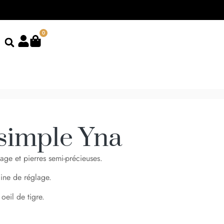
0
 simple Yna
age et pierres semi-précieuses.
ine de réglage.
oeil de tigre.