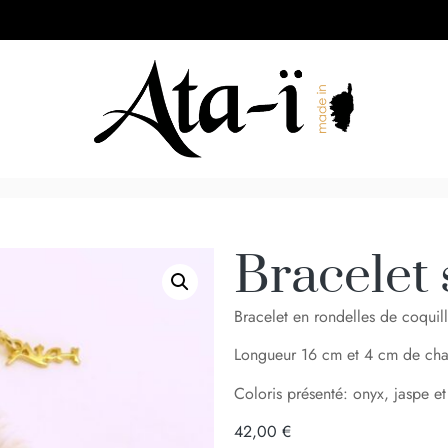
Bracelet
Bracelet en rondelles de coquill
Longueur 16 cm et 4 cm de cha
Coloris présenté: onyx, jaspe et 
42,00
€